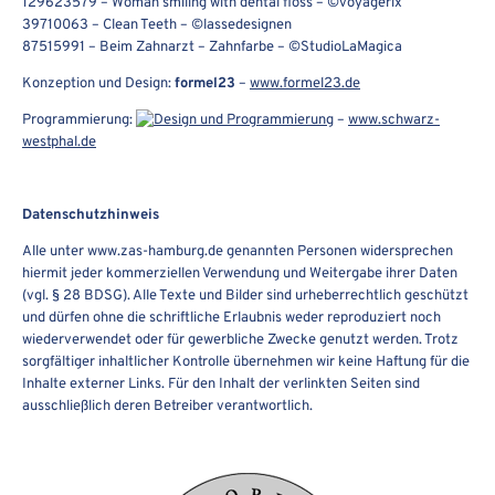
129623579 – Woman smiling with dental floss – ©voyagerix
39710063 – Clean Teeth – ©lassedesignen
87515991 – Beim Zahnarzt – Zahnfarbe – ©StudioLaMagica
Konzeption und Design:
formel
23
–
www.formel23.de
Programmierung:
–
www.schwarz-
westphal.de
Datenschutzhinweis
Alle unter www.zas-hamburg.de genannten Personen widersprechen
hiermit jeder kommerziellen Verwendung und Weitergabe ihrer Daten
(vgl. § 28 BDSG). Alle Texte und Bilder sind urheberrechtlich geschützt
und dürfen ohne die schriftliche Erlaubnis weder reproduziert noch
wiederverwendet oder für gewerbliche Zwecke genutzt werden. Trotz
sorgfältiger inhaltlicher Kontrolle übernehmen wir keine Haftung für die
Inhalte externer Links. Für den Inhalt der verlinkten Seiten sind
ausschließlich deren Betreiber verantwortlich.